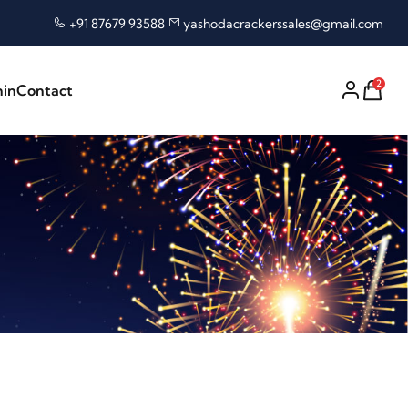
+91 87679 93588
yashodacrackerssales@gmail.com
2
nin
Contact