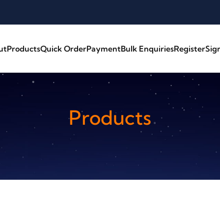
ut
Products
Quick Order
Payment
Bulk Enquiries
Register
Sig
Products