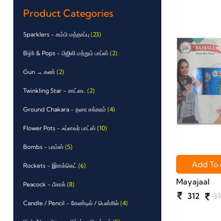
Product Categories
Sparklers - கம்பி மத்தாப்பு
(23)
Bijili & Pops - பிஜிலி மற்றும் பாப்ஸ்
(2)
Gun → கண்
(2)
Twinkling Star - சாட்டை
(2)
Ground Chakara - தரை சக்கரம்
(4)
Flower Pots - ஃப்ளவர் பாட்ஸ்
(10)
Bombs - பாம்ஸ்
(5)
Add To 
Rockets - இராக்கெட்
(6)
Mayajaal
Peacock - பீகாக்
(8)
312
31
Candle / Pencil - கேண்டில் / பென்சில்
(4)