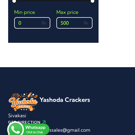
Min price
Max price
0
500
Yashoda Crackers
Sivakasi
GET DIRECTION
yashodacrackerssales@gmail.com