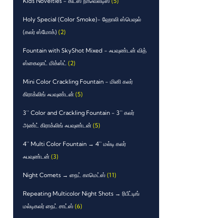
Kids Novelties - கிட்ஸ் நாவெல்டிஸ்
(5)
Holy Special (Color Smoke)- ஹோலி ஸ்பெஷல்
(கலர் ஸ்மோக்)
(2)
Fountain with SkyShot Mixed - ஃபவுண்டன் வித்
ஸ்கைஷாட் மிக்ஸ்ட்
(2)
Mini Color Crackling Fountain - மினி கலர்
கிராக்லிங் ஃபவுண்டன்
(5)
3`` Color and Crackling Fountain - 3`` கலர்
அண்ட் கிராக்லிங் ஃபவுண்டன்
(5)
4`` Multi Color Fountain → 4`` மல்டி கலர்
ஃபவுண்டன்
(3)
Night Comets → நைட் காமெட்ஸ்
(11)
Repeating Multicolor Night Shots → ரிபீட்டிங்
மல்டிகலர் நைட் சாட்ஸ்
(6)