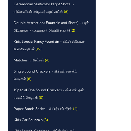
Ceremonial Multicolor Night Shots →
சரிமோனியல் மல்டிகலர் நைட் சாட்ஸ்
(6)
Double Attraction (Fountain and Shots) - டபுள்
அட்ராக்ஷன் (ஃபவுண்டன் அண்டு சாட்ஸ்)
(2)
Kids Special Fancy Fountain - கிட்ஸ் ஸ்பெஷல்
பேன்சீ பவுடேன்
(19)
Matches → மேட்சஸ்
(4)
Single Sound Crackers - சிங்கள் சவுண்ட்
வெடிகள்
(8)
1Special One Sound Crackers - ஸ்பெசல் ஒன்
சவுண்ட் வெடிகள்
(0)
Paper Bomb Series - பேப்பர் பாம் சீரிஸ்
(4)
Kids Car Fountain
(3)
Kids Special Crackers – கிட்ஸ் ஸ்பெஷல்