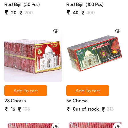
Red Bijili (50 Pcs)
Red Bijili (100 Pcs)
20
200
40
400
Add To cart
Add To cart
28 Chorsa
56 Chorsa
16
106
0ut of stock
213