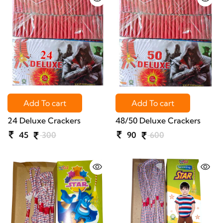
Add To cart
Add To cart
24 Deluxe Crackers
48/50 Deluxe Crackers
45
300
90
600