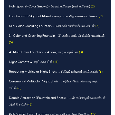
Holy Special (Color Smoke)- ஹோலி ஸ்பெஷல் (கலர் ஸ்மோக்)
(2)
Fountain with SkyShot Mixed - ஃபவுண்டன் வித் ஸ்கைஷாட் மிக்ஸ்ட்
(2)
Mini Color Crackling Fountain - மினி கலர் கிராக்லிங் ஃபவுண்டன்
(5)
3`` Color and Crackling Fountain - 3`` கலர் அண்ட் கிராக்லிங் ஃபவுண்டன்
(5)
4`` Multi Color Fountain → 4`` மல்டி கலர் ஃபவுண்டன்
(3)
Night Comets → நைட் காமெட்ஸ்
(11)
Repeating Multicolor Night Shots → ரிபீட்டிங் மல்டிகலர் நைட் சாட்ஸ்
(6)
Ceremonial Multicolor Night Shots → சரிமோனியல் மல்டிகலர் நைட்
சாட்ஸ்
(6)
Double Attraction (Fountain and Shots) - டபுள் அட்ராக்ஷன் (ஃபவுண்டன்
அண்டு சாட்ஸ்)
(2)
Kids Special Fancy Fountain - கிட்ஸ் ஸ்பெஷல் பேன்சீ பவுடேன்
(19)