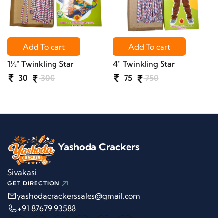
Add To cart
Add To cart
1½" Twinkling Star
4" Twinkling Star
30
300
75
750
Yashoda Crackers
Sivakasi
GET DIRECTION
yashodacrackerssales@gmail.com
+91 87679 93588