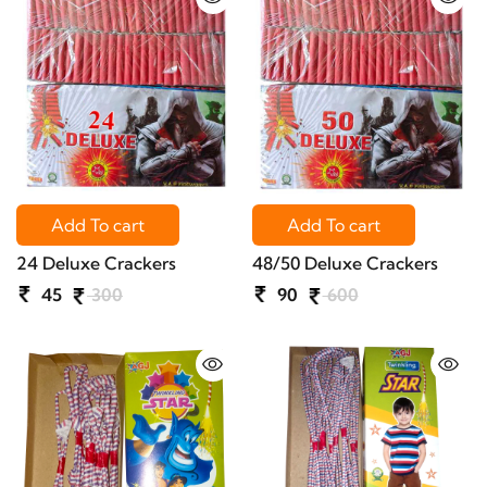
Add To cart
Add To cart
24 Deluxe Crackers
48/50 Deluxe Crackers
45
300
90
600