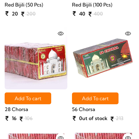
Red Bijili (50 Pcs)
Red Bijili (100 Pcs)
20
200
40
400
Add To cart
Add To cart
28 Chorsa
56 Chorsa
16
106
0ut of stock
213