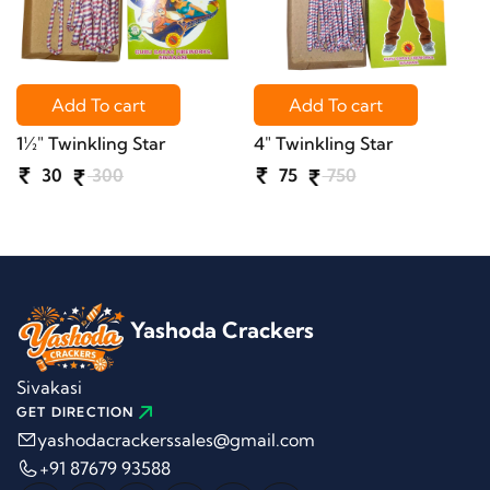
Add To cart
Add To cart
1½" Twinkling Star
4" Twinkling Star
30
300
75
750
Yashoda Crackers
Sivakasi
GET DIRECTION
yashodacrackerssales@gmail.com
+91 87679 93588