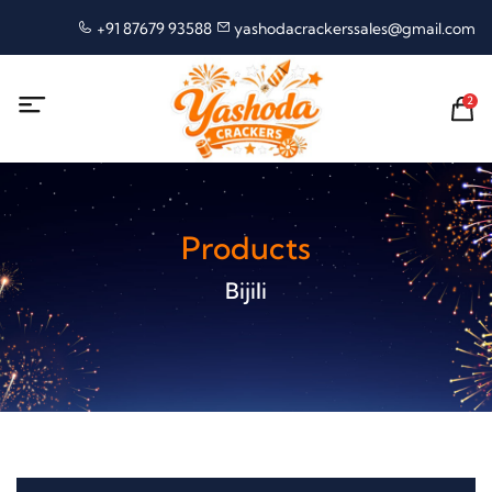
+91 87679 93588
yashodacrackerssales@gmail.com
2
Products
Bijili