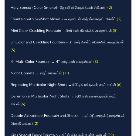
Holy Special (Color Smoke)- ஹோலி ஸ்பெஷல் (கலர் ஸ்மோக்)
(2)
Fountain with SkyShot Mixed - ஃபவுண்டன் வித் ஸ்கைஷாட் மிக்ஸ்ட்
(2)
Mini Color Crackling Fountain - மினி கலர் கிராக்லிங் ஃபவுண்டன்
(5)
3`` Color and Crackling Fountain - 3`` கலர் அண்ட் கிராக்லிங் ஃபவுண்டன்
(5)
4`` Multi Color Fountain → 4`` மல்டி கலர் ஃபவுண்டன்
(3)
Night Comets → நைட் காமெட்ஸ்
(11)
Repeating Multicolor Night Shots → ரிபீட்டிங் மல்டிகலர் நைட் சாட்ஸ்
(6)
Ceremonial Multicolor Night Shots → சரிமோனியல் மல்டிகலர் நைட்
சாட்ஸ்
(6)
Double Attraction (Fountain and Shots) - டபுள் அட்ராக்ஷன் (ஃபவுண்டன்
அண்டு சாட்ஸ்)
(2)
Kids Special Fancy Fountain - கிட்ஸ் ஸ்பெஷல் பேன்சீ பவுடேன்
(19)