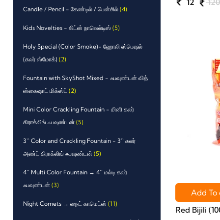
12
12
Candle / Pencil - கேண்டில் / பென்சில்
(4)
Kids Novelties - கிட்ஸ் நாவெல்டிஸ்
(5)
Holy Special (Color Smoke)- ஹோலி ஸ்பெஷல்
(கலர் ஸ்மோக்)
(2)
Fountain with SkyShot Mixed - ஃபவுண்டன் வித்
ஸ்கைஷாட் மிக்ஸ்ட்
(2)
Mini Color Crackling Fountain - மினி கலர்
கிராக்லிங் ஃபவுண்டன்
(5)
3`` Color and Crackling Fountain - 3`` கலர்
அண்ட் கிராக்லிங் ஃபவுண்டன்
(5)
4`` Multi Color Fountain → 4`` மல்டி கலர்
ஃபவுண்டன்
(3)
Add To 
Night Comets → நைட் காமெட்ஸ்
(11)
Red Bijili (10