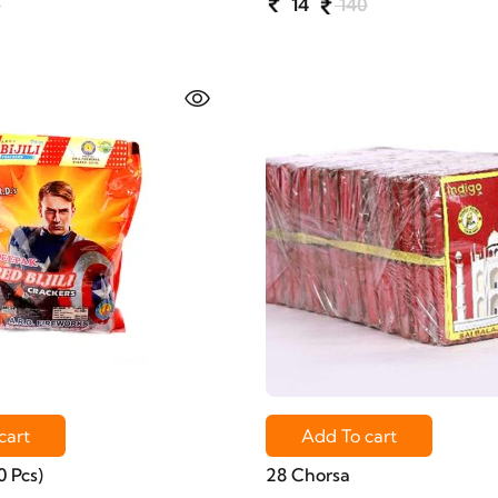
0
14
140
cart
Add To cart
0 Pcs)
28 Chorsa