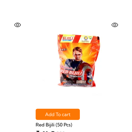
Add To cart
Red Bijili (50 Pcs)