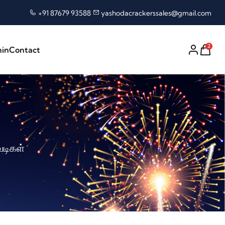
+91 87679 93588
yashodacrackerssales@gmail.com
2
nin
Contact
ெடிகள்