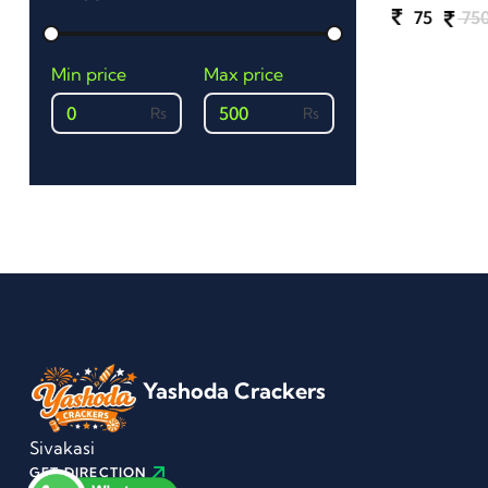
75
75
Min price
Max price
0
500
Yashoda Crackers
Sivakasi
GET DIRECTION