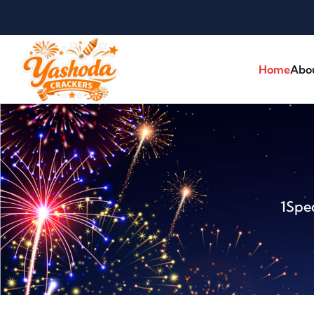
Home
Abo
1Spec