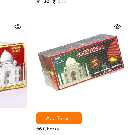
20
200
Add To cart
56 Chorsa