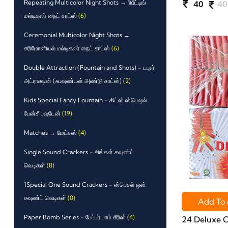
Repeating Multicolor Night Shots → ரிபீட்டிங்
40
40
மல்டிகலர் நைட் சாட்ஸ்
(6)
Ceremonial Multicolor Night Shots →
சரிமோனியல் மல்டிகலர் நைட் சாட்ஸ்
(6)
Double Attraction (Fountain and Shots) - டபுள்
அட்ராக்ஷன் (ஃபவுண்டன் அண்டு சாட்ஸ்)
(2)
Kids Special Fancy Fountain - கிட்ஸ் ஸ்பெஷல்
பேன்சீ பவுடேன்
(19)
Matches → மேட்சஸ்
(4)
Single Sound Crackers - சிங்கள் சவுண்ட்
வெடிகள்
(8)
1Special One Sound Crackers - ஸ்பெசல் ஒன்
சவுண்ட் வெடிகள்
(0)
Add To 
Paper Bomb Series - பேப்பர் பாம் சீரிஸ்
(4)
24 Deluxe C