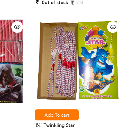
0ut of stock
213
Add To cart
1½" Twinkling Star