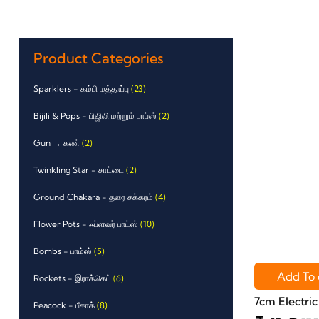
Product Categories
Sparklers - கம்பி மத்தாப்பு
(23)
Bijili & Pops - பிஜிலி மற்றும் பாப்ஸ்
(2)
Gun → கண்
(2)
Twinkling Star - சாட்டை
(2)
Ground Chakara - தரை சக்கரம்
(4)
Flower Pots - ஃப்ளவர் பாட்ஸ்
(10)
Bombs - பாம்ஸ்
(5)
Add To 
Rockets - இராக்கெட்
(6)
7cm Electric
Peacock - பீகாக்
(8)