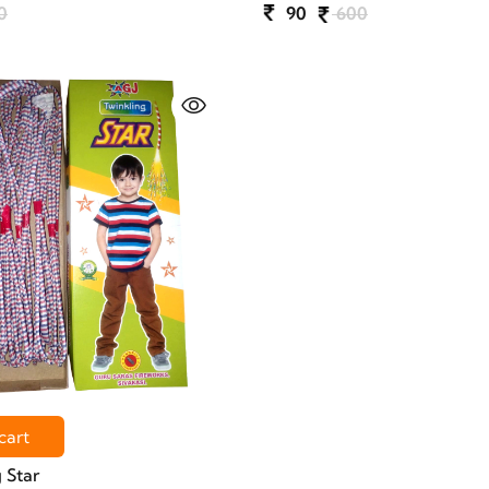
0
90
600
cart
 Star