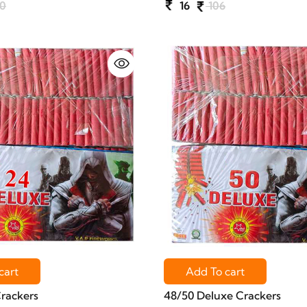
0
16
106
cart
Add To cart
rackers
48/50 Deluxe Crackers