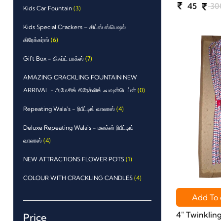
45
30
Kids Car Fountain
(3)
Kids Special Crackers – கிட்ஸ் ஸ்பெஷல்
கிரேக்கர்ஸ்
(6)
Gift Box - கிஃப்ட் பாக்ஸ்
(7)
AMAZING CRACKLING FOUNTAIN NEW
ARRIVAL - அமேசிங் கிரேக்லிங் ஃபவுன்டெய்ன்
(0)
Repeating Wala`s - ரிபீட்டிங் வாலாஸ்
(4)
Deluxe Repeating Wala`s - டீலக்ஸ் ரிபீட்டிங்
வாலாஸ்
(4)
NEW ATTRACTIONS FLOWER POTS
(1)
COLOUR WITH CRACKLING CANDLES
(4)
Add To 
4" Twinkling
Price