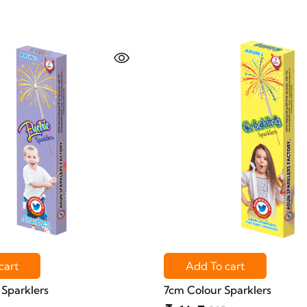
cart
Add To cart
 Sparklers
7cm Colour Sparklers