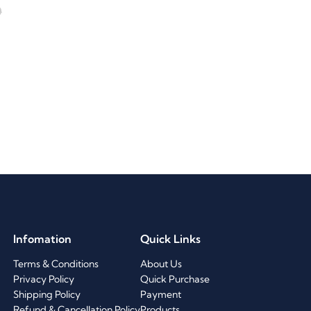
0
Infomation
Quick Links
Terms & Conditions
About Us
Privacy Policy
Quick Purchase
Shipping Policy
Payment
Refund & Cancellation Policy
Products