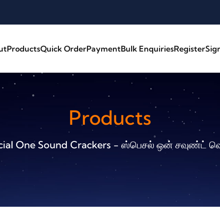
ut
Products
Quick Order
Payment
Bulk Enquiries
Register
Sig
Products
ial One Sound Crackers - ஸ்பெசல் ஒன் சவுண்ட் வ