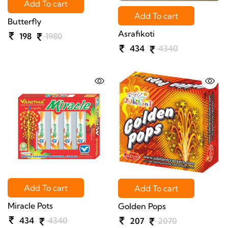
Add To cart
Add To cart
Butterfly
Asrafikoti
198
1980
434
4340
Add To cart
Add To cart
Miracle Pots
Golden Pops
434
4340
207
2070