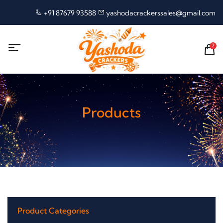
+91 87679 93588
yashodacrackerssales@gmail.com
2
Products
Product Categories