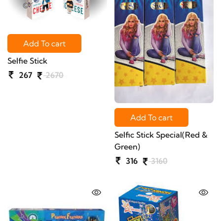
Add To cart
Selfie Stick
267
2670
Add To cart
Selfic Stick Special(Red &
Green)
316
3160