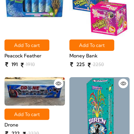
Add To cart
Add To cart
Peacock Feather
Money Bank
191
1910
225
2250
Add To cart
Drone
222
2220