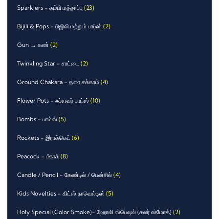
Sparklers - கம்பி மத்தாப்பு
(23)
Bijili & Pops - பிஜிலி மற்றும் பாப்ஸ்
(2)
Gun → கண்
(2)
Twinkling Star - சாட்டை
(2)
Ground Chakara - தரை சக்கரம்
(4)
Flower Pots - ஃப்ளவர் பாட்ஸ்
(10)
Bombs - பாம்ஸ்
(5)
Rockets - இராக்கெட்
(6)
Peacock - பீகாக்
(8)
Candle / Pencil - கேண்டில் / பென்சில்
(4)
Kids Novelties - கிட்ஸ் நாவெல்டிஸ்
(5)
Holy Special (Color Smoke)- ஹோலி ஸ்பெஷல் (கலர் ஸ்மோக்)
(2)