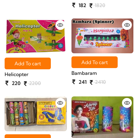
182
1820
Add To cart
Add To cart
Bambaram
Helicopter
241
2410
220
2200