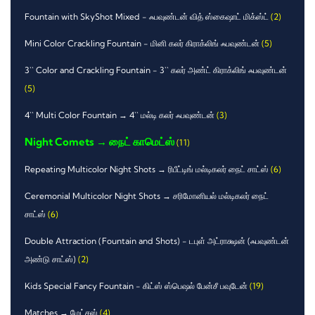
Fountain with SkyShot Mixed - ஃபவுண்டன் வித் ஸ்கைஷாட் மிக்ஸ்ட்
(2)
Mini Color Crackling Fountain - மினி கலர் கிராக்லிங் ஃபவுண்டன்
(5)
3`` Color and Crackling Fountain - 3`` கலர் அண்ட் கிராக்லிங் ஃபவுண்டன்
(5)
4`` Multi Color Fountain → 4`` மல்டி கலர் ஃபவுண்டன்
(3)
Night Comets → நைட் காமெட்ஸ்
(11)
Repeating Multicolor Night Shots → ரிபீட்டிங் மல்டிகலர் நைட் சாட்ஸ்
(6)
Ceremonial Multicolor Night Shots → சரிமோனியல் மல்டிகலர் நைட்
சாட்ஸ்
(6)
Double Attraction (Fountain and Shots) - டபுள் அட்ராக்ஷன் (ஃபவுண்டன்
அண்டு சாட்ஸ்)
(2)
Kids Special Fancy Fountain - கிட்ஸ் ஸ்பெஷல் பேன்சீ பவுடேன்
(19)
Matches → மேட்சஸ்
(4)