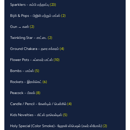
Sparklers - கம்பி மத்தாப்பு
(23)
Bijili & Pops - பிஜிலி மற்றும் பாப்ஸ்
(2)
Gun → கண்
(2)
Twinkling Star - சாட்டை
(2)
Ground Chakara - தரை சக்கரம்
(4)
Flower Pots - ஃப்ளவர் பாட்ஸ்
(10)
Bombs - பாம்ஸ்
(5)
Rockets - இராக்கெட்
(6)
Peacock - பீகாக்
(8)
Candle / Pencil - கேண்டில் / பென்சில்
(4)
Kids Novelties - கிட்ஸ் நாவெல்டிஸ்
(5)
Holy Special (Color Smoke)- ஹோலி ஸ்பெஷல் (கலர் ஸ்மோக்)
(2)