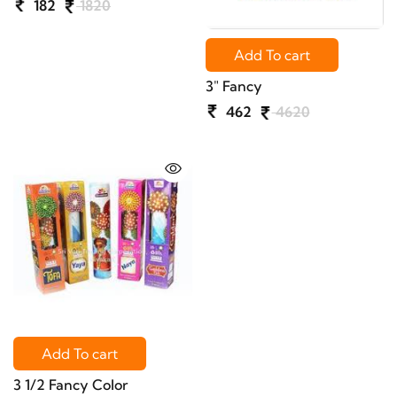
182
1820
Add To cart
3" Fancy
462
4620
Add To cart
3 1/2 Fancy Color