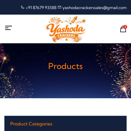
+91 87679 93588
yashodacrackerssales@gmail.com
2
Products
Product Categories