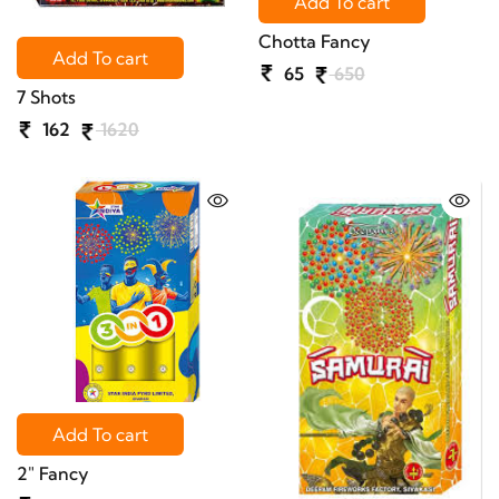
Add To cart
Chotta Fancy
Add To cart
65
650
7 Shots
162
1620
Add To cart
2" Fancy