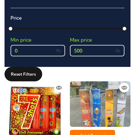
Price
Min price
Max price
0
500
Reset Filters