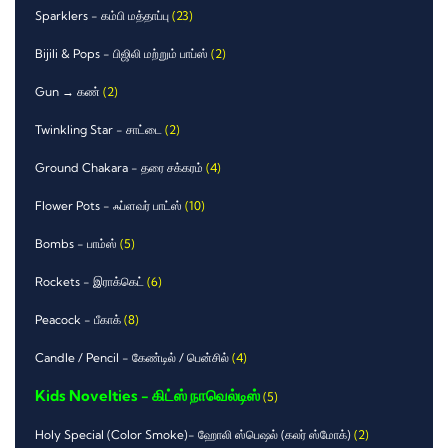
Sparklers - கம்பி மத்தாப்பு
(23)
Bijili & Pops - பிஜிலி மற்றும் பாப்ஸ்
(2)
Gun → கண்
(2)
Twinkling Star - சாட்டை
(2)
Ground Chakara - தரை சக்கரம்
(4)
Flower Pots - ஃப்ளவர் பாட்ஸ்
(10)
Bombs - பாம்ஸ்
(5)
Rockets - இராக்கெட்
(6)
Peacock - பீகாக்
(8)
Candle / Pencil - கேண்டில் / பென்சில்
(4)
Kids Novelties - கிட்ஸ் நாவெல்டிஸ்
(5)
Holy Special (Color Smoke)- ஹோலி ஸ்பெஷல் (கலர் ஸ்மோக்)
(2)