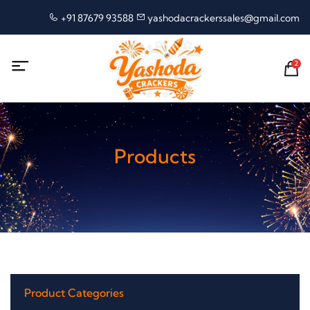
+91 87679 93588
yashodacrackerssales@gmail.com
2
Products
Product Categories