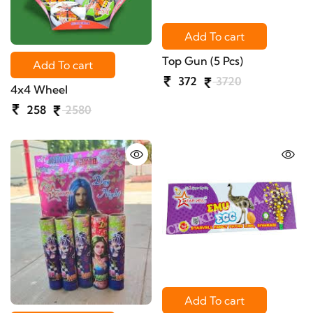
Add To cart
Top Gun (5 Pcs)
Add To cart
372
3720
4x4 Wheel
258
2580
Add To cart