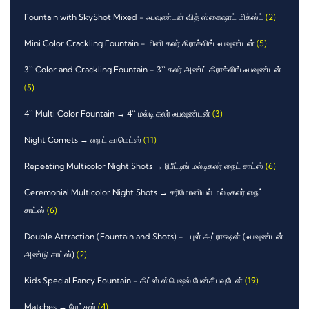
Fountain with SkyShot Mixed - ஃபவுண்டன் வித் ஸ்கைஷாட் மிக்ஸ்ட்
(2)
Mini Color Crackling Fountain - மினி கலர் கிராக்லிங் ஃபவுண்டன்
(5)
3`` Color and Crackling Fountain - 3`` கலர் அண்ட் கிராக்லிங் ஃபவுண்டன்
(5)
4`` Multi Color Fountain → 4`` மல்டி கலர் ஃபவுண்டன்
(3)
Night Comets → நைட் காமெட்ஸ்
(11)
Repeating Multicolor Night Shots → ரிபீட்டிங் மல்டிகலர் நைட் சாட்ஸ்
(6)
Ceremonial Multicolor Night Shots → சரிமோனியல் மல்டிகலர் நைட்
சாட்ஸ்
(6)
Double Attraction (Fountain and Shots) - டபுள் அட்ராக்ஷன் (ஃபவுண்டன்
அண்டு சாட்ஸ்)
(2)
Kids Special Fancy Fountain - கிட்ஸ் ஸ்பெஷல் பேன்சீ பவுடேன்
(19)
Matches → மேட்சஸ்
(4)