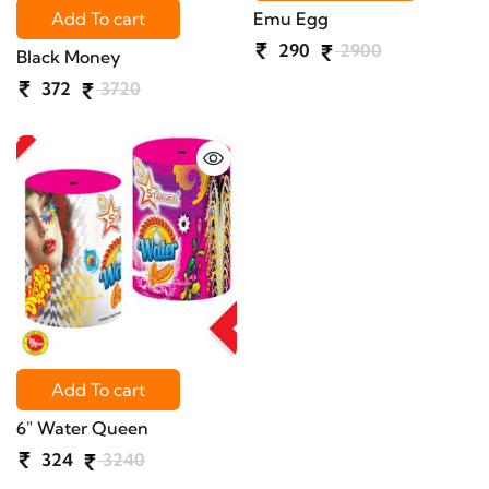
Emu Egg
Add To cart
290
2900
Black Money
372
3720
Add To cart
6" Water Queen
324
3240