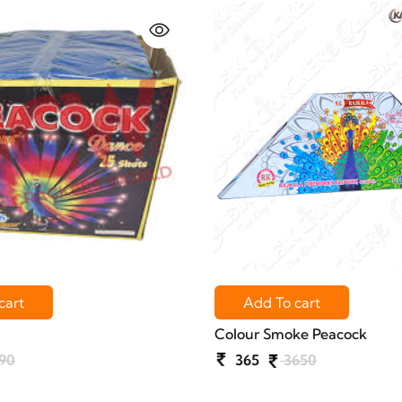
cart
Add To cart
Colour Smoke Peacock
90
365
3650