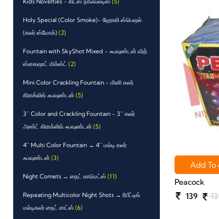
Kids Novelties - கிட்ஸ் நாவெல்டிஸ்
(5)
Holy Special (Color Smoke)- ஹோலி ஸ்பெஷல்
(கலர் ஸ்மோக்)
(2)
Fountain with SkyShot Mixed - ஃபவுண்டன் வித்
ஸ்கைஷாட் மிக்ஸ்ட்
(2)
Mini Color Crackling Fountain - மினி கலர்
கிராக்லிங் ஃபவுண்டன்
(5)
3`` Color and Crackling Fountain - 3`` கலர்
அண்ட் கிராக்லிங் ஃபவுண்டன்
(5)
4`` Multi Color Fountain → 4`` மல்டி கலர்
ஃபவுண்டன்
(3)
Add To 
Night Comets → நைட் காமெட்ஸ்
(11)
Peacock
Repeating Multicolor Night Shots → ரிபீட்டிங்
139
13
மல்டிகலர் நைட் சாட்ஸ்
(6)