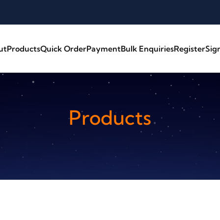
ut
Products
Quick Order
Payment
Bulk Enquiries
Register
Sig
Products