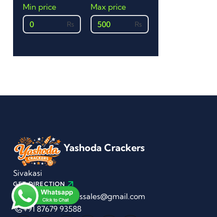
Min price
Max price
0
500
Yashoda Crackers
Sivakasi
GET DIRECTION
yashodacrackerssales@gmail.com
+91 87679 93588