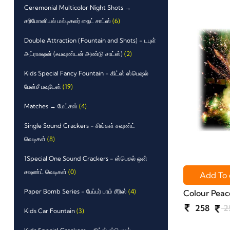
Ceremonial Multicolor Night Shots →
சரிமோனியல் மல்டிகலர் நைட் சாட்ஸ்
(6)
Double Attraction (Fountain and Shots) - டபுள்
அட்ராக்ஷன் (ஃபவுண்டன் அண்டு சாட்ஸ்)
(2)
Kids Special Fancy Fountain - கிட்ஸ் ஸ்பெஷல்
பேன்சீ பவுடேன்
(19)
Matches → மேட்சஸ்
(4)
Single Sound Crackers - சிங்கள் சவுண்ட்
வெடிகள்
(8)
1Special One Sound Crackers - ஸ்பெசல் ஒன்
சவுண்ட் வெடிகள்
(0)
Add To 
Paper Bomb Series - பேப்பர் பாம் சீரிஸ்
(4)
Colour Peac
258
2
Kids Car Fountain
(3)