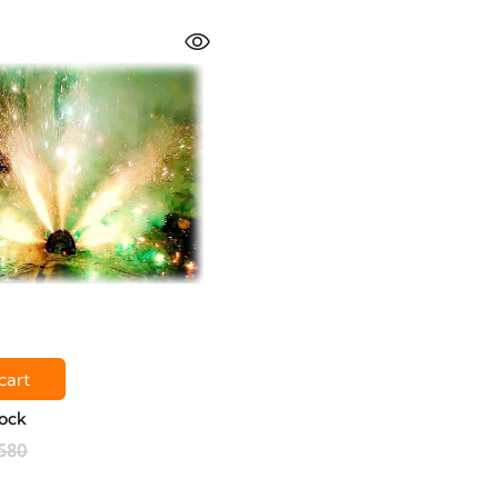
cart
ock
580