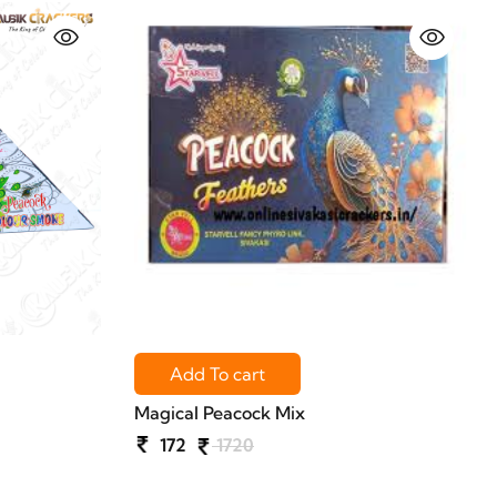
Add To cart
Magical Peacock Mix
172
1720