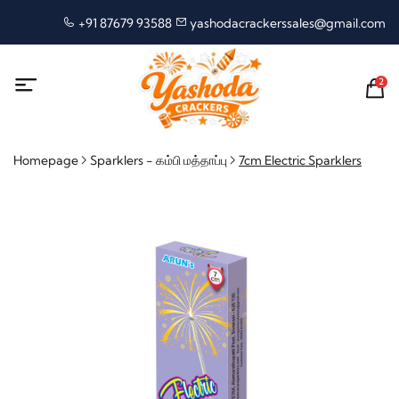
+91 87679 93588
yashodacrackerssales@gmail.com
2
Homepage
Sparklers - கம்பி மத்தாப்பு
7cm Electric Sparklers