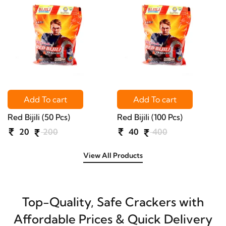
Add To cart
Add To cart
Add To cart
Add To cart
Add To cart
Add To cart
Red Bijili (50 Pcs)
Red Bijili (100 Pcs)
20
200
40
400
Men in Black
1½" Twinkling Star
Ring Cap
4" Twinkling Star
258
30
300
2580
26
75
750
260
View All Products
Top-Quality, Safe Crackers with
Affordable Prices & Quick Delivery