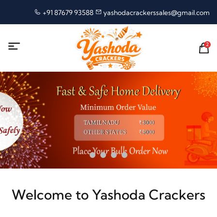
+91 87679 93588
yashodacrackerssales@gmail.com
2
Welcome to Yashoda Crackers