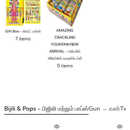
AMAZING
Gift Box - கிஃப்ட் பாக்ஸ்
CRACKLING
7 items
FOUNTAIN NEW
ARRIVAL - அமேசிங்
கிரேக்லிங் ஃபவுன்டெய்ன்
0 items
Bijili & Pops - பிஜிலி மற்றும் பாப்ஸ்
Gun → கண்
Twi