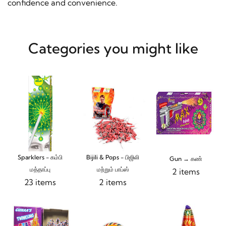
confidence and convenience.
Categories you might like
Sparklers - கம்பி
Bijili & Pops - பிஜிலி
Gun → கண்
மத்தாப்பு
மற்றும் பாப்ஸ்
2 items
23 items
2 items