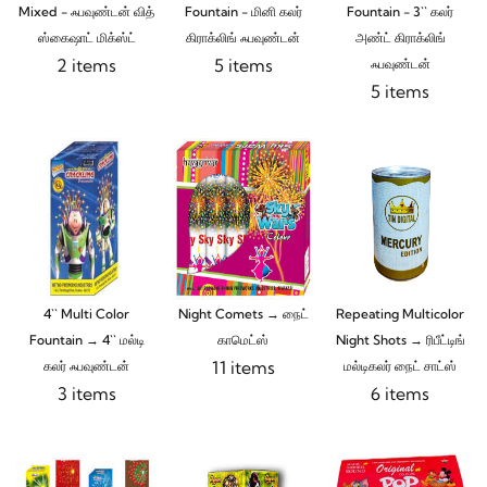
Mixed - ஃபவுண்டன் வித்
Fountain - மினி கலர்
Fountain - 3`` கலர்
ஸ்கைஷாட் மிக்ஸ்ட்
கிராக்லிங் ஃபவுண்டன்
அண்ட் கிராக்லிங்
2 items
5 items
ஃபவுண்டன்
5 items
4`` Multi Color
Night Comets → நைட்
Repeating Multicolor
Fountain → 4`` மல்டி
காமெட்ஸ்
Night Shots → ரிபீட்டிங்
11 items
கலர் ஃபவுண்டன்
மல்டிகலர் நைட் சாட்ஸ்
3 items
6 items