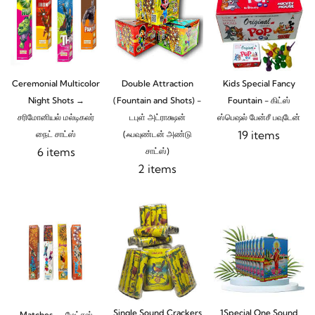
Ceremonial Multicolor
Double Attraction
Kids Special Fancy
Night Shots →
(Fountain and Shots) -
Fountain - கிட்ஸ்
சரிமோனியல் மல்டிகலர்
டபுள் அட்ராக்ஷன்
ஸ்பெஷல் பேன்சீ பவுடேன்
19 items
நைட் சாட்ஸ்
(ஃபவுண்டன் அண்டு
6 items
சாட்ஸ்)
2 items
Single Sound Crackers
1Special One Sound
Matches → மேட்சஸ்